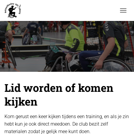
N
A
V
I
G
A
T
I
E
W
I
S
Lid worden of komen
S
E
L
kijken
E
N
Kom gerust een keer kijken tijdens een training, en als je zin
hebt kun je ook direct meedoen. De club bezit zelf
materialen zodat je gelijk mee kunt doen.